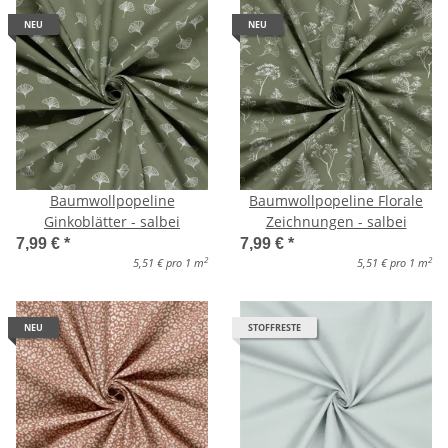
NEU
NEU
Baumwollpopeline
Baumwollpopeline Florale
Ginkoblätter - salbei
Zeichnungen - salbei
7,99 €
*
7,99 €
*
2
2
5,51 € pro 1 m
5,51 € pro 1 m
NEU
STOFFRESTE