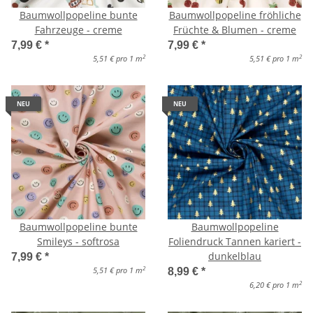
Baumwollpopeline bunte
Baumwollpopeline fröhliche
Fahrzeuge - creme
Früchte & Blumen - creme
7,99 €
*
7,99 €
*
2
2
5,51 € pro 1 m
5,51 € pro 1 m
NEU
NEU
Baumwollpopeline bunte
Baumwollpopeline
Smileys - softrosa
Foliendruck Tannen kariert -
dunkelblau
7,99 €
*
2
5,51 € pro 1 m
8,99 €
*
2
6,20 € pro 1 m