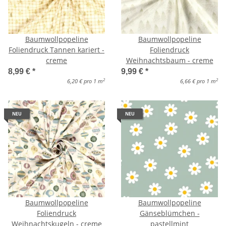
Baumwollpopeline
Baumwollpopeline
Foliendruck Tannen kariert -
Foliendruck
creme
Weihnachtsbaum - creme
8,99 €
*
9,99 €
*
2
2
6,20 € pro 1 m
6,66 € pro 1 m
NEU
NEU
Baumwollpopeline
Baumwollpopeline
Foliendruck
Gänseblümchen -
Weihnachtskugeln - creme
pastellmint