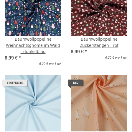
Baumwollpopeline
Baumwollpopeline
Weihnachtsgnome im Wald
Zuckerstangen - rot
- dunkelblau
8,99 €
*
2
6,20 € pro 1 m
8,99 €
*
2
6,20 € pro 1 m
STOFFRESTE
NEU