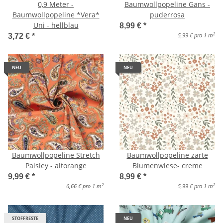
0,9 Meter -
Baumwollpopeline Gans -
Baumwollpopeline *Vera*
puderrosa
Uni - hellblau
8,99 €
*
2
5,99 € pro 1 m
3,72 €
*
NEU
NEU
Baumwollpopeline Stretch
Baumwollpopeline zarte
Paisley - altorange
Blumenwiese- creme
9,99 €
*
8,99 €
*
2
2
6,66 € pro 1 m
5,99 € pro 1 m
STOFFRESTE
NEU