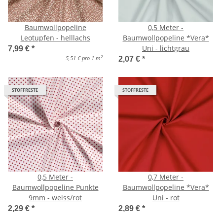
Baumwollpopeline
0,5 Meter -
Leotupfen - helllachs
Baumwollpopeline *Vera*
Uni - lichtgrau
7,99 €
*
2
5,51 € pro 1 m
2,07 €
*
STOFFRESTE
STOFFRESTE
0,5 Meter -
0,7 Meter -
Baumwollpopeline Punkte
Baumwollpopeline *Vera*
9mm - weiss/rot
Uni - rot
2,29 €
*
2,89 €
*