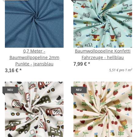
0,7 Meter -
Baumwollpopeline Konfetti
Baumwollpopeline 2mm
Fahrzeuge - hellblau
Punkte - jeansblau
7,99 €
*
2
5,51 € pro 1 m
3,16 €
*
NEU
NEU