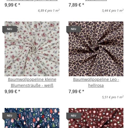
9,99 €
*
7,89 €
*
2
2
6,89 € pro 1 m
5,44 € pro 1 m
NEU
NEU
Baumwollpopeline kleine
Baumwollpopeline Leo -
Blumensträuße - weiß
hellrosa
9,99 €
*
7,99 €
*
2
5,51 € pro 1 m
NEU
NEU