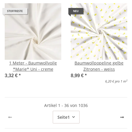
STOFFRESTE
NEU
1 Meter - Baumwollvoile
Baumwollpopeline gelbe
*Marie* Uni - creme
Zitronen - weiss
3,32 €
*
8,99 €
*
2
6,20 € pro 1 m
Artikel 1 - 36 von 1036
Seite
1