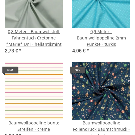
0,8 Meter - Baumwollstoff
0,9 Meter -
Fahnentuch Cretonne
Baumwollpopeline 2mm
*Marie* Uni - hellantikmint
Punkte - türkis
2,73 €
*
4,06 €
*
NEU
NEU
Baumwollpopeline bunte
Baumwollpopeline
Streifen - creme
Foliendruck Baumschmuck -