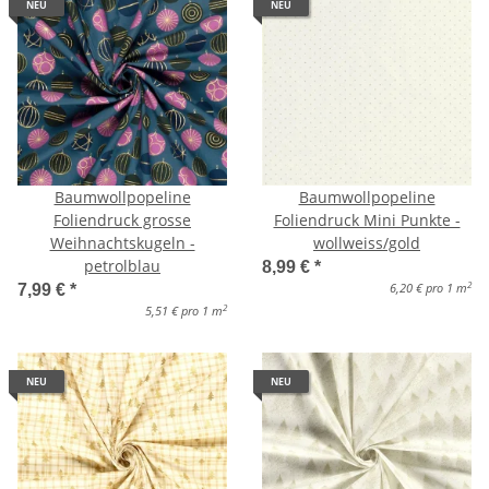
NEU
NEU
Baumwollpopeline
Baumwollpopeline
Foliendruck grosse
Foliendruck Mini Punkte -
Weihnachtskugeln -
wollweiss/gold
petrolblau
8,99 €
*
2
6,20 € pro 1 m
7,99 €
*
2
5,51 € pro 1 m
NEU
NEU