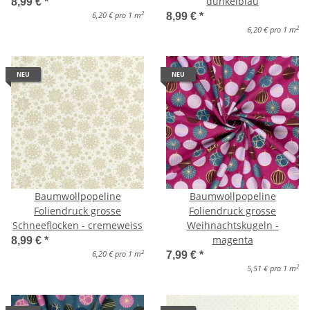
dunkelblau
8,99 €
*
2
6,20 € pro 1 m
8,99 €
*
2
6,20 € pro 1 m
NEU
NEU
Baumwollpopeline
Baumwollpopeline
Foliendruck grosse
Foliendruck grosse
Schneeflocken - cremeweiss
Weihnachtskugeln -
magenta
8,99 €
*
2
6,20 € pro 1 m
7,99 €
*
2
5,51 € pro 1 m