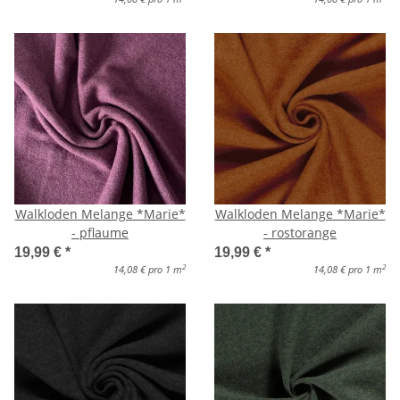
Walkloden Melange *Marie*
Walkloden Melange *Marie*
- pflaume
- rostorange
19,99 €
*
19,99 €
*
2
2
14,08 € pro 1 m
14,08 € pro 1 m