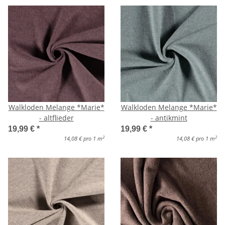
Walkloden Melange *Marie*
Walkloden Melange *Marie*
- altflieder
- antikmint
19,99 €
*
19,99 €
*
2
2
14,08 € pro 1 m
14,08 € pro 1 m