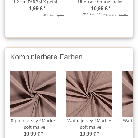
1,2 cm FARBMIX gefalzt
Überraschnungspaket
1,99 €
*
10,99 €
*
10,99 € pro 1 Stück
Alter Preis:
9,99 €
Alter Preis:
19,99 €
Kombinierbare Farben
Rippenjersey *Marie*
Waffeljersey *Marie*
Waffels
- soft malve
- soft malve
s
10,99 €
*
10,99 €
*