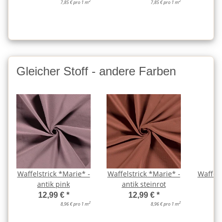
2
2
7,85 € pro 1 m
7,85 € pro 1 m
Gleicher Stoff - andere Farben
Waffelstrick *Marie* -
Waffelstrick *Marie* -
Waffels
antik pink
antik steinrot
12,99 €
*
12,99 €
*
2
2
8,96 € pro 1 m
8,96 € pro 1 m