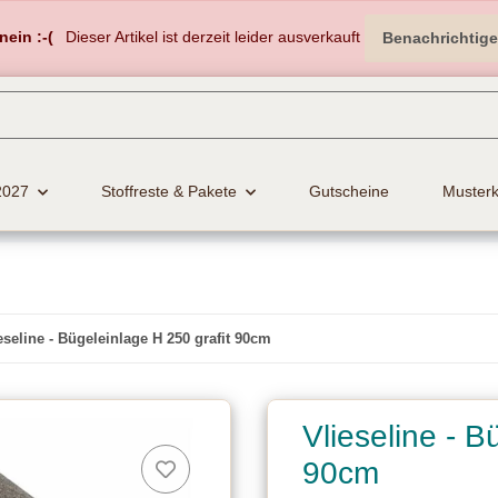
nein :-(
Dieser Artikel ist derzeit leider ausverkauft
Benachrichtig
2027
Stoffreste & Pakete
Gutscheine
Musterk
eseline - Bügeleinlage H 250 grafit 90cm
Vlieseline - B
90cm