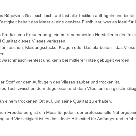
ügelvlies lässt sich leicht auf fast alle Textilien aufbügeln und bietet 
r Festigkeit behält das Material eine gewisse Flexibilität, was es ideal f
s Produkt von Freudenberg, einem renommierten Hersteller in der Textil
d Qualität dieses Vlieses verlassen.
b für Taschen, Kleidungsstücke, Kragen oder Bastelarbeiten - das Vliesel
ten.
ist waschmaschinenfest und kann bei mittlerer Hitze gebügelt werden.
 der Stoff vor dem Aufbügeln des Vlieses sauber und trocken ist.
htes Tuch zwischen dem Bügeleisen und dem Vlies, um ein gleichmäßig
n einem trockenen Ort auf, um seine Qualität zu erhalten.
on Freudenberg ist ein Muss für jeden, der professionelle Nähergebni
 und Vielseitigkeit ist es das ideale Hilfsmittel für Anfänger und erfa