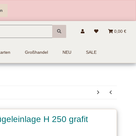
en
0,00 €
arten
Großhandel
NEU
SALE
ügeleinlage H 250 grafit