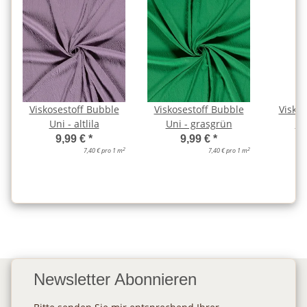
Viskosestoff Bubble
Viskosestoff Bubble
Viskos
Uni - altlila
Uni - grasgrün
Un
9,99 €
*
9,99 €
*
2
2
7,40 € pro 1 m
7,40 € pro 1 m
Newsletter Abonnieren