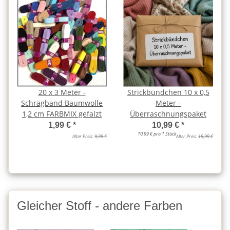
20 x 3 Meter -
Strickbündchen 10 x 0,5
Schrägband Baumwolle
Meter -
1,2 cm FARBMIX gefalzt
Überraschnungspaket
1,99 €
*
10,99 €
*
10,99 € pro 1 Stück
Alter Preis:
9,99 €
Alter Preis:
19,99 €
Gleicher Stoff - andere Farben