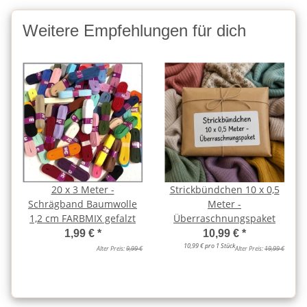
Weitere Empfehlungen für dich
20 x 3 Meter -
Strickbündchen 10 x 0,5
Schrägband Baumwolle
Meter -
1,2 cm FARBMIX gefalzt
Überraschnungspaket
1,99 €
*
10,99 €
*
10,99 € pro 1 Stück
Alter Preis:
9,99 €
Alter Preis:
19,99 €