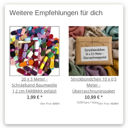
Weitere Empfehlungen für dich
20 x 3 Meter -
Strickbündchen 10 x 0,5
Schrägband Baumwolle
Meter -
1,2 cm FARBMIX gefalzt
Überraschnungspaket
1,99 €
*
10,99 €
*
10,99 € pro 1 Stück
Alter Preis:
9,99 €
Alter Preis:
19,99 €