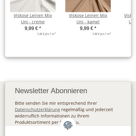
Viskose Leinen Mix
Viskose Leinen Mix
Visko
Uni - creme
Uni - kamel
Uni
9,99 €
*
9,99 €
*
2
2
7,46 € pro 1 m
7,46 € pro 1 m
Newsletter Abonnieren
Bitte senden Sie mir entsprechend Ihrer
Datenschutzerklärung
regelmäßig und jederzeit
widerruflich Informationen zu Ihrem
Produktsortiment per E-Mail zu.