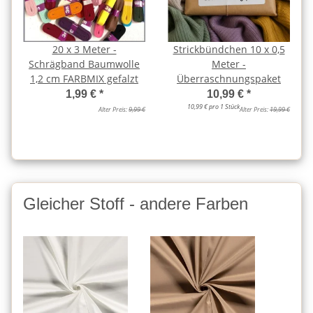
20 x 3 Meter -
Strickbündchen 10 x 0,5
Schrägband Baumwolle
Meter -
1,2 cm FARBMIX gefalzt
Überraschnungspaket
1,99 €
*
10,99 €
*
10,99 € pro 1 Stück
Alter Preis:
9,99 €
Alter Preis:
19,99 €
Gleicher Stoff - andere Farben