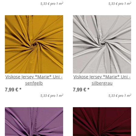
2
2
5,33 € pro 1 m
5,33 € pro 1 m
Viskose Jersey *Marie* Uni -
Viskose Jersey *Marie* Uni -
senfgelb
silbergrau
7,99 €
*
7,99 €
*
2
2
5,33 € pro 1 m
5,33 € pro 1 m