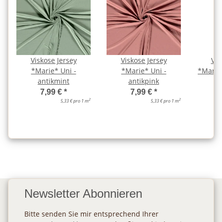
Viskose Jersey
Viskose Jersey
Vis
*Marie* Uni -
*Marie* Uni -
*Marie*
antikmint
antikpink
7,99 €
*
7,99 €
*
2
2
5,33 € pro 1 m
5,33 € pro 1 m
Newsletter Abonnieren
Bitte senden Sie mir entsprechend Ihrer