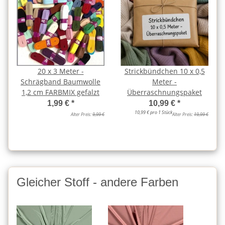
20 x 3 Meter -
Strickbündchen 10 x 0,5
Schrägband Baumwolle
Meter -
1,2 cm FARBMIX gefalzt
Überraschnungspaket
1,99 €
*
10,99 €
*
10,99 € pro 1 Stück
Alter Preis:
9,99 €
Alter Preis:
19,99 €
Gleicher Stoff - andere Farben