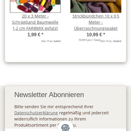
20 x 3 Meter -
Strickbündchen 10 x 0,5
Schrägband Baumwolle
Meter -
1,2 cm FARBMIX gefalzt
Überraschnungspaket
1,99 €
*
10,99 €
*
10,99 € pro 1 Stück
Alter Preis:
9,99 €
Alter Preis:
19,99 €
Newsletter Abonnieren
Bitte senden Sie mir entsprechend Ihrer
Datenschutzerklärung
regelmäßig und jederzeit
widerruflich Informationen zu Ihrem
Produktsortiment per E-Mail zu.