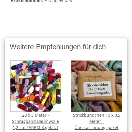
Artikelnummer:
E-N14295-028
Weitere Empfehlungen für dich
20 x 3 Meter -
Strickbündchen 10 x 0,5
Schrägband Baumwolle
Meter -
1,2 cm FARBMIX gefalzt
Überraschnungspaket