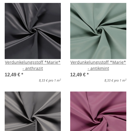
Verdunkelungsstoff *Marie*
Verdunkelungsstoff *Marie*
- anthrazit
- antikmint
12,49 €
*
12,49 €
*
2
2
8,33 € pro 1 m
8,33 € pro 1 m