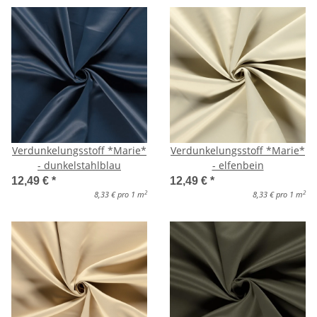
Verdunkelungsstoff *Marie*
Verdunkelungsstoff *Marie*
- dunkelstahlblau
- elfenbein
12,49 €
*
12,49 €
*
2
2
8,33 € pro 1 m
8,33 € pro 1 m