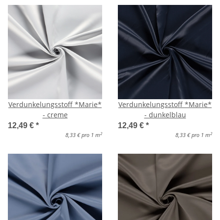
Verdunkelungsstoff *Marie*
Verdunkelungsstoff *Marie*
- creme
- dunkelblau
12,49 €
*
12,49 €
*
2
2
8,33 € pro 1 m
8,33 € pro 1 m