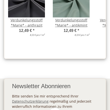
Verdunkelungsstoff
Verdunkelungsstoff
Verdu
*Marie* - anthrazit
*Marie* - antikmint
*Mar
12,49 €
*
12,49 €
*
2
2
8,33 € pro 1 m
8,33 € pro 1 m
Newsletter Abonnieren
Bitte senden Sie mir entsprechend Ihrer
Datenschutzerklärung
regelmäßig und jederzeit
widerruflich Informationen zu Ihrem