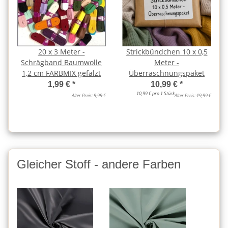
20 x 3 Meter -
Strickbündchen 10 x 0,5
Schrägband Baumwolle
Meter -
1,2 cm FARBMIX gefalzt
Überraschnungspaket
1,99 €
*
10,99 €
*
10,99 € pro 1 Stück
Alter Preis:
9,99 €
Alter Preis:
19,99 €
Gleicher Stoff - andere Farben