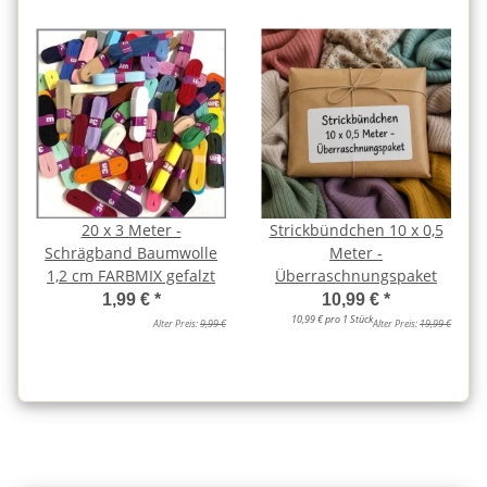
20 x 3 Meter -
Strickbündchen 10 x 0,5
Schrägband Baumwolle
Meter -
1,2 cm FARBMIX gefalzt
Überraschnungspaket
1,99 €
*
10,99 €
*
10,99 € pro 1 Stück
Alter Preis:
9,99 €
Alter Preis:
19,99 €