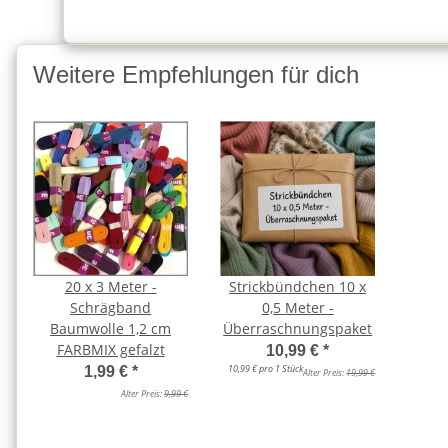
Weitere Empfehlungen für dich
20 x 3 Meter -
Strickbündchen 10 x
Schrägband
0,5 Meter -
Baumwolle 1,2 cm
Überraschnungspaket
FARBMIX gefalzt
10,99 €
*
10,99 € pro 1 Stück
1,99 €
*
Alter Preis:
19,99 €
Alter Preis:
9,99 €