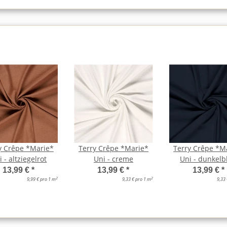
y Crêpe *Marie*
Terry Crêpe *Marie*
Terry Crêpe *M
 - altziegelrot
Uni - creme
Uni - dunkelb
13,99 €
*
13,99 €
*
13,99 €
*
2
2
9,99 € pro 1 m
9,33 € pro 1 m
9,33