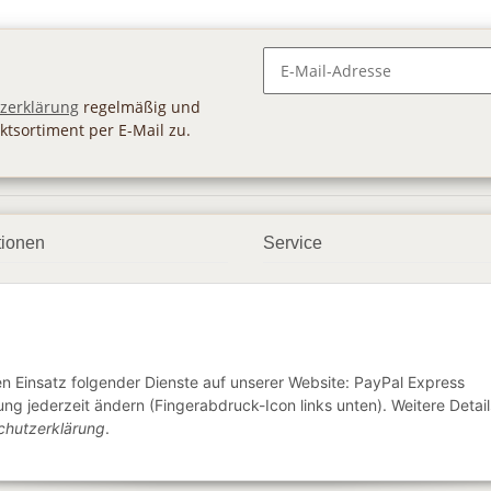
Newsletter Abonnieren
zerklärung
regelmäßig und
ktsortiment per E-Mail zu.
tionen
Service
ngsmöglichkeiten
Geschenkgutscheine
andbedingungen
Großhandel
etter
den Einsatz folgender Dienste auf unserer Website: PayPal Express
ng jederzeit ändern (Fingerabdruck-Icon links unten). Weitere Detail
chutzerklärung
.