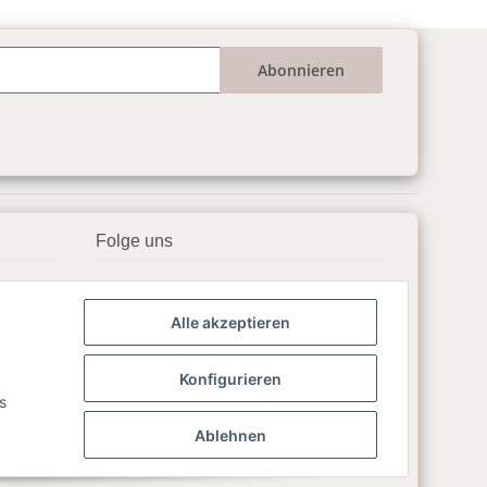
Abonnieren
Folge uns
▶️ YouTube
Alle akzeptieren
📘 Facebook
📸 Instagram
Konfigurieren
s
🎵 TikTok
Ablehnen
💬 WhatsApp