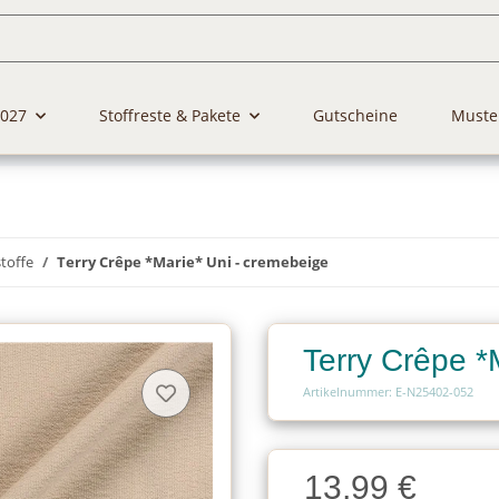
2027
Stoffreste & Pakete
Gutscheine
Muste
toffe
Terry Crêpe *Marie* Uni - cremebeige
Terry Crêpe *
Artikelnummer: E-N25402-052
Charge
13,99 €
Charge