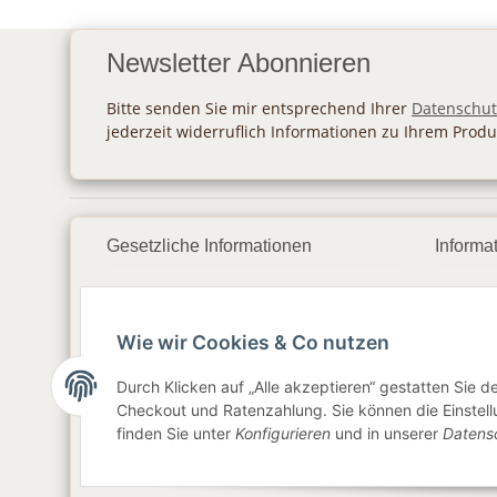
Newsletter Abonnieren
Bitte senden Sie mir entsprechend Ihrer
Datenschut
jederzeit widerruflich Informationen zu Ihrem Produ
Gesetzliche Informationen
Informa
Datenschutz
Zahlu
Wie wir Cookies & Co nutzen
AGB
Vers
Sitemap
Newsl
Durch Klicken auf „Alle akzeptieren“ gestatten Sie 
Checkout und Ratenzahlung. Sie können die Einstellu
Impressum
finden Sie unter
Konfigurieren
und in unserer
Datens
Widerrufsrecht