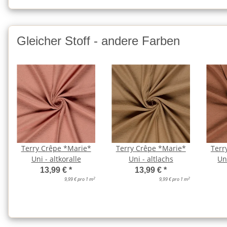
Gleicher Stoff - andere Farben
Terry Crêpe *Marie*
Terry Crêpe *Marie*
Terr
Uni - altkoralle
Uni - altlachs
Uni
13,99 €
*
13,99 €
*
2
2
9,99 € pro 1 m
9,99 € pro 1 m