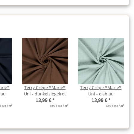
arie*
Terry Crêpe *Marie*
Terry Crêpe *Marie*
lau
Uni - dunkelziegelrot
Uni - eisblau
13,99 €
*
13,99 €
*
2
2
2
 € pro 1 m
9,99 € pro 1 m
9,99 € pro 1 m