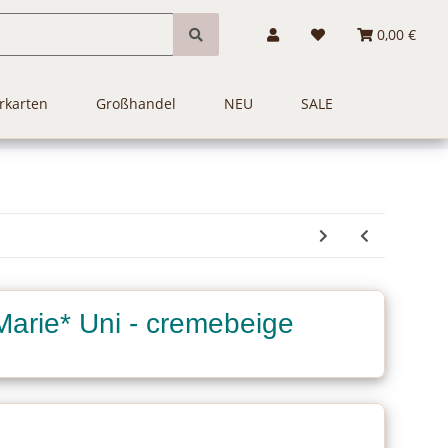
0,00 €
rkarten
Großhandel
NEU
SALE
Marie* Uni - cremebeige