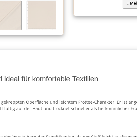
 ideal für komfortable Textilien
ein gekreppten Oberfläche und leichtem Frottee-Charakter. Er ist a
toff luftig auf der Haut und trocknet schneller als herkömmlicher F
 das Versäubern der Schnittkanten, da der Stoff leicht ausfransen 