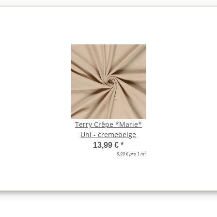
Terry Crêpe *Marie*
Uni - cremebeige
13,99 €
*
2
9,99 € pro 1 m