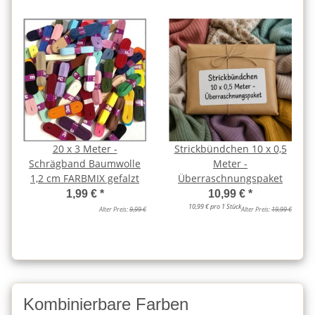
20 x 3 Meter -
Strickbündchen 10 x 0,5
Schrägband Baumwolle
Meter -
1,2 cm FARBMIX gefalzt
Überraschnungspaket
1,99 €
*
10,99 €
*
10,99 € pro 1 Stück
Alter Preis:
9,99 €
Alter Preis:
19,99 €
Kombinierbare Farben