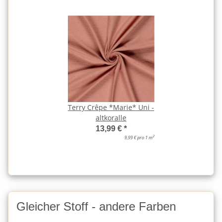
Terry Crêpe *Marie* Uni -
altkoralle
13,99 €
*
2
9,99 € pro 1 m
Gleicher Stoff - andere Farben