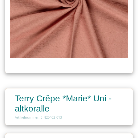
Terry Crêpe *Marie* Uni -
altkoralle
Artikelnummer: E-N25402-013
Charge