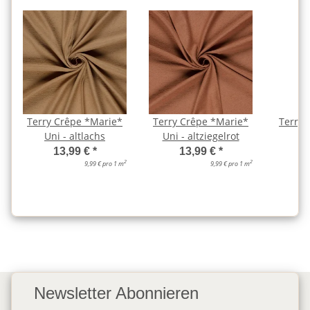
Terry Crêpe *Marie*
Terry Crêpe *Marie*
Terry 
Uni - altlachs
Uni - altziegelrot
Un
13,99 €
*
13,99 €
*
2
2
9,99 € pro 1 m
9,99 € pro 1 m
Newsletter Abonnieren