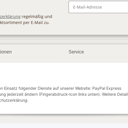
Newsletter Abonnieren
zerklärung
regelmäßig und
ktsortiment per E-Mail zu.
tionen
Service
ngsmöglichkeiten
Geschenkgutscheine
andbedingungen
Großhandel
etter
den Einsatz folgender Dienste auf unserer Website: PayPal Express
ng jederzeit ändern (Fingerabdruck-Icon links unten). Weitere Detail
chutzerklärung
.