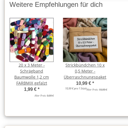
Weitere Empfehlungen für dich
20 x 3 Meter -
Strickbündchen 10 x
Schrägband
0,5 Meter -
Baumwolle 1,2 cm
Überraschnungspaket
FARBMIX gefalzt
10,99 €
*
10,99 € pro 1 Stück
1,99 €
*
Alter Preis:
19,99 €
Alter Preis:
9,99 €