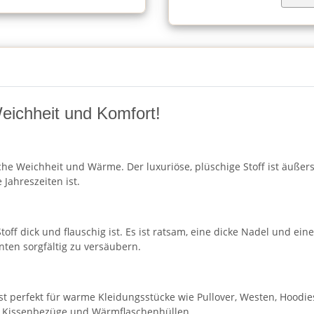
Weichheit und Komfort!
che Weichheit und Wärme. Der luxuriöse, plüschige Stoff ist äuße
 Jahreszeiten ist.
toff dick und flauschig ist. Es ist ratsam, eine dicke Nadel und e
anten sorgfältig zu versäubern.
Er ist perfekt für warme Kleidungsstücke wie Pullover, Westen, Hood
n, Kissenbezüge und Wärmflaschenhüllen.