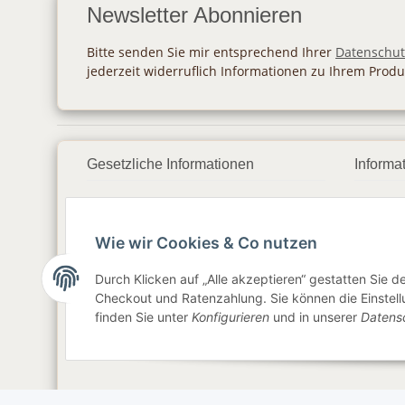
Newsletter Abonnieren
Bitte senden Sie mir entsprechend Ihrer
Datenschut
jederzeit widerruflich Informationen zu Ihrem Produ
Gesetzliche Informationen
Informa
Datenschutz
Zahlu
Wie wir Cookies & Co nutzen
AGB
Vers
Sitemap
Newsl
Durch Klicken auf „Alle akzeptieren“ gestatten Sie 
Checkout und Ratenzahlung. Sie können die Einstellu
Impressum
finden Sie unter
Konfigurieren
und in unserer
Datens
Widerrufsrecht