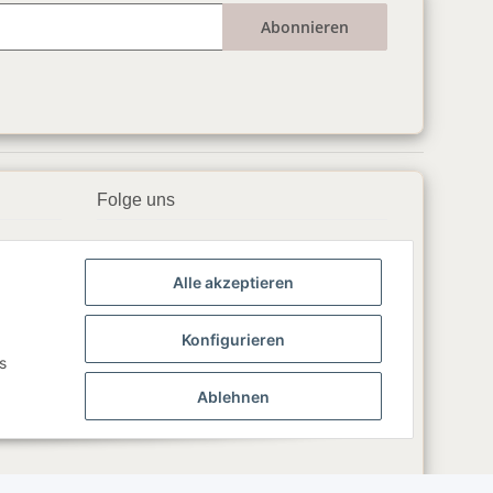
Abonnieren
Folge uns
▶️ YouTube
Alle akzeptieren
📘 Facebook
📸 Instagram
Konfigurieren
s
🎵 TikTok
Ablehnen
💬 WhatsApp