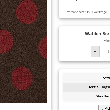
Versandbereit in:
4 Werktage
(
Wählen Sie
Min
−
Stoffa
Herstellungsa
Oberfläc