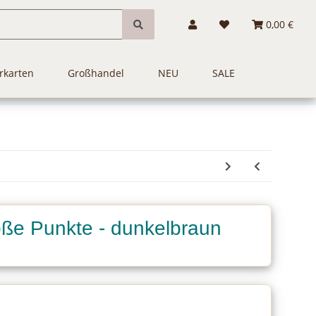
0,00 €
rkarten
Großhandel
NEU
SALE
oße Punkte - dunkelbraun