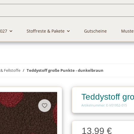
2027
Stoffreste & Pakete
Gutscheine
Muste
& Fellstoffe
Teddystoff große Punkte - dunkelbraun
Teddystoff gr
Artikelnummer: E-V01952-015
Charge
13,99 €
Charge