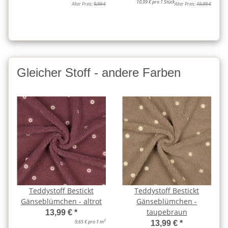
10,99 € pro 1 Stück
Alter Preis:
9,99 €
Alter Preis:
19,99 €
Gleicher Stoff - andere Farben
Teddystoff Bestickt
Teddystoff Bestickt
Gänseblümchen - altrot
Gänseblümchen -
taupebraun
13,99 €
*
2
9,65 € pro 1 m
13,99 €
*