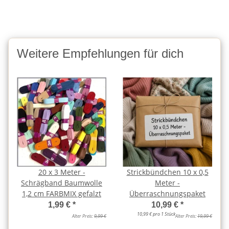
Weitere Empfehlungen für dich
20 x 3 Meter -
Strickbündchen 10 x 0,5
Schrägband Baumwolle
Meter -
1,2 cm FARBMIX gefalzt
Überraschnungspaket
1,99 €
*
10,99 €
*
10,99 € pro 1 Stück
Alter Preis:
9,99 €
Alter Preis:
19,99 €