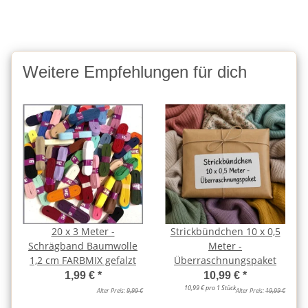
Weitere Empfehlungen für dich
20 x 3 Meter -
Strickbündchen 10 x 0,5
Schrägband Baumwolle
Meter -
1,2 cm FARBMIX gefalzt
Überraschnungspaket
1,99 €
*
10,99 €
*
10,99 € pro 1 Stück
Alter Preis:
9,99 €
Alter Preis:
19,99 €