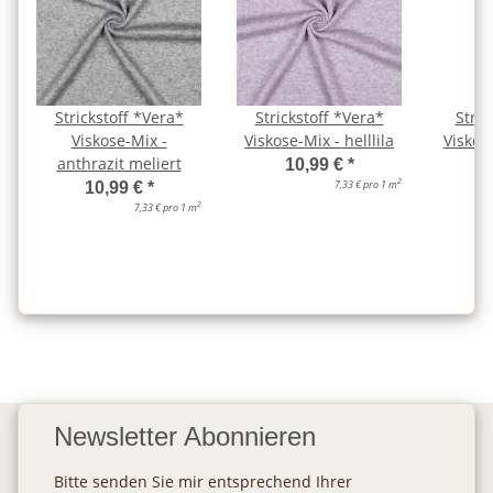
Strickstoff *Vera*
Strickstoff *Vera*
Stric
Viskose-Mix -
Viskose-Mix - helllila
Viskos
anthrazit meliert
10,99 €
*
2
7,33 € pro 1 m
10,99 €
*
2
7,33 € pro 1 m
Newsletter Abonnieren
Bitte senden Sie mir entsprechend Ihrer