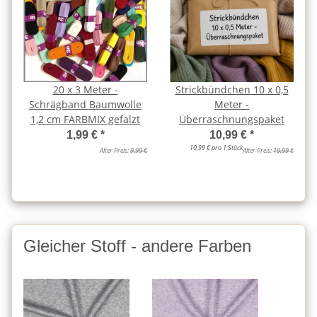
20 x 3 Meter -
Strickbündchen 10 x 0,5
Schrägband Baumwolle
Meter -
1,2 cm FARBMIX gefalzt
Überraschnungspaket
1,99 €
*
10,99 €
*
10,99 € pro 1 Stück
Alter Preis:
9,99 €
Alter Preis:
19,99 €
Gleicher Stoff - andere Farben