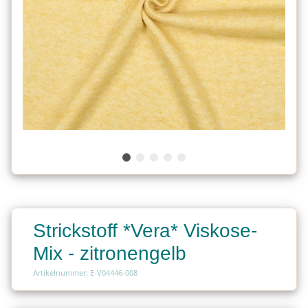
Strickstoff *Vera* Viskose-
Mix - zitronengelb
Artikelnummer: E-V04446-008