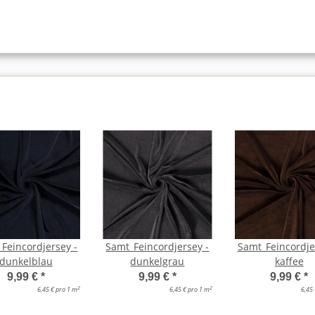
Feincordjersey -
Samt_Feincordjersey -
Samt_Feincordje
dunkelblau
dunkelgrau
kaffee
9,99 €
*
9,99 €
*
9,99 €
*
2
2
6,45 € pro 1 m
6,45 € pro 1 m
6,45