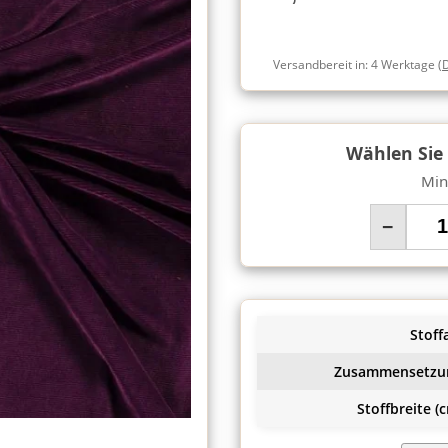
Versandbereit in:
4 Werktage
(
Wählen Sie
Min
−
Stoffa
Zusammensetzu
Stoffbreite (c