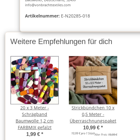
info@vonbrachttextiles.com
Artikelnummer:
E-N20285-018
Weitere Empfehlungen für dich
20 x 3 Meter -
Strickbündchen 10 x
Schrägband
0,5 Meter -
Baumwolle 1,2 cm
Überraschnungspaket
FARBMIX gefalzt
10,99 €
*
10,99 € pro 1 Stück
1,99 €
*
Alter Preis:
19,99 €