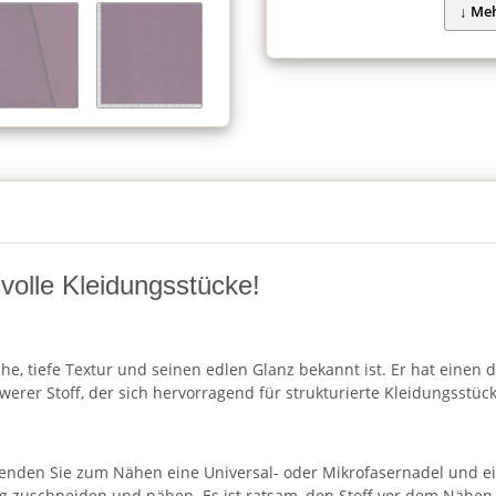
volle Kleidungsstücke!
eiche, tiefe Textur und seinen edlen Glanz bekannt ist. Er hat eine
hwerer Stoff, der sich hervorragend für strukturierte Kleidungsstüc
enden Sie zum Nähen eine Universal- oder Mikrofasernadel und ei
chtung zuschneiden und nähen. Es ist ratsam, den Stoff vor dem Näh