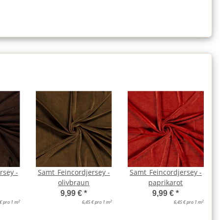
rsey -
Samt_Feincordjersey -
Samt_Feincordjersey -
olivbraun
paprikarot
9,99 €
*
9,99 €
*
2
2
2
 € pro 1 m
6,45 € pro 1 m
6,45 € pro 1 m