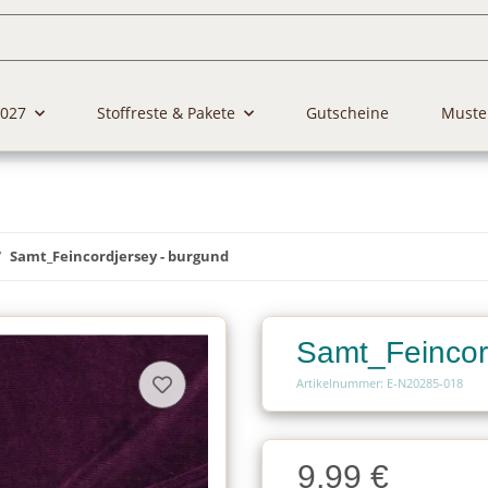
2027
Stoffreste & Pakete
Gutscheine
Muste
Samt_Feincordjersey - burgund
Samt_Feincor
Artikelnummer: E-N20285-018
Charge
9,99 €
Charge