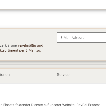
Newsletter Abonnieren
zerklärung
regelmäßig und
ktsortiment per E-Mail zu.
tionen
Service
ngsmöglichkeiten
Geschenkgutscheine
andbedingungen
Großhandel
etter
den Einsatz folgender Dienste auf unserer Website: PayPal Express