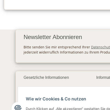
Newsletter Abonnieren
Bitte senden Sie mir entsprechend Ihrer
Datenschut
jederzeit widerruflich Informationen zu Ihrem Produ
Gesetzliche Informationen
Informa
Datenschutz
Zahlu
Wie wir Cookies & Co nutzen
AGB
Vers
Sitemap
Newsl
Durch Klicken auf „Alle akzeptieren“ gestatten Sie 