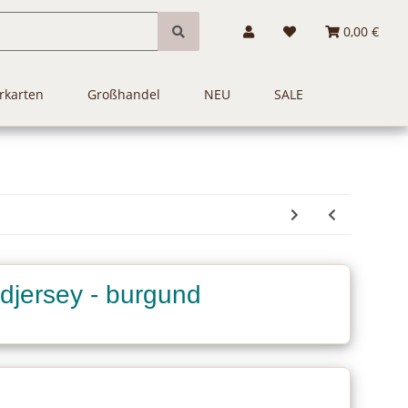
0,00 €
rkarten
Großhandel
NEU
SALE
djersey - burgund