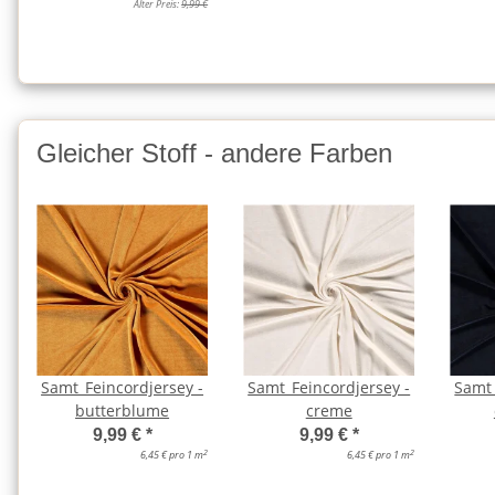
Alter Preis:
9,99 €
Gleicher Stoff - andere Farben
Samt_Feincordjersey -
Samt_Feincordjersey -
Samt_
butterblume
creme
9,99 €
*
9,99 €
*
2
2
6,45 € pro 1 m
6,45 € pro 1 m