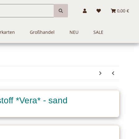
0,00 €
rkarten
Großhandel
NEU
SALE
off *Vera* - sand