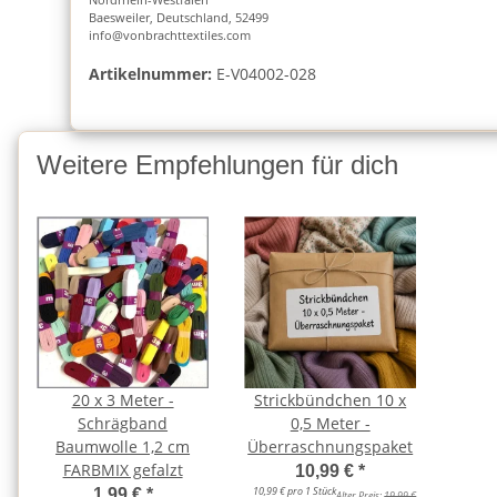
Baesweiler, Deutschland, 52499
info@vonbrachttextiles.com
Artikelnummer:
E-V04002-028
Weitere Empfehlungen für dich
20 x 3 Meter -
Strickbündchen 10 x
Schrägband
0,5 Meter -
Baumwolle 1,2 cm
Überraschnungspaket
FARBMIX gefalzt
10,99 €
*
10,99 € pro 1 Stück
1,99 €
*
Alter Preis:
19,99 €