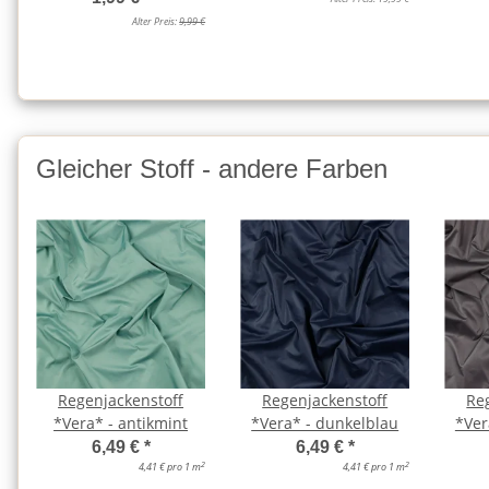
Alter Preis:
9,99 €
Gleicher Stoff - andere Farben
Regenjackenstoff
Regenjackenstoff
Re
*Vera* - antikmint
*Vera* - dunkelblau
*Ver
6,49 €
*
6,49 €
*
2
2
4,41 € pro 1 m
4,41 € pro 1 m