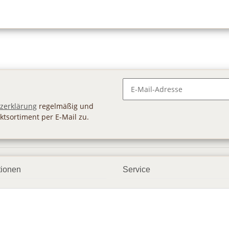
Newsletter Abonnieren
zerklärung
regelmäßig und
ktsortiment per E-Mail zu.
tionen
Service
ngsmöglichkeiten
Geschenkgutscheine
andbedingungen
Großhandel