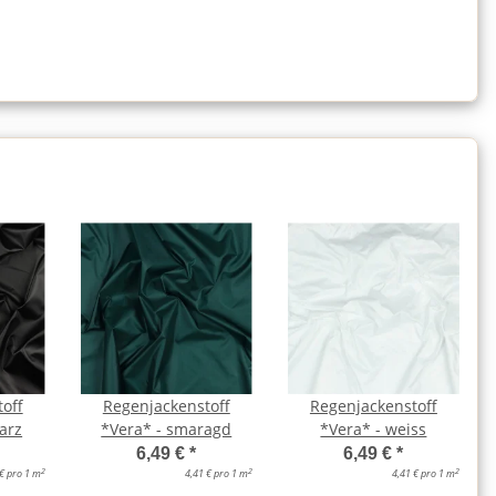
off
Regenjackenstoff
Regenjackenstoff
arz
*Vera* - smaragd
*Vera* - weiss
6,49 €
*
6,49 €
*
2
2
2
 € pro 1 m
4,41 € pro 1 m
4,41 € pro 1 m