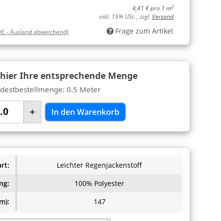
2
4,41 € pro 1 m
inkl. 19% USt. , zzgl.
Versand
Frage zum Artikel
DE - Ausland abweichend)
 hier Ihre entsprechende Menge
destbestellmenge: 0.5 Meter
+
In den Warenkorb
rt:
Leichter Regenjackenstoff
ng:
100% Polyester
m):
147