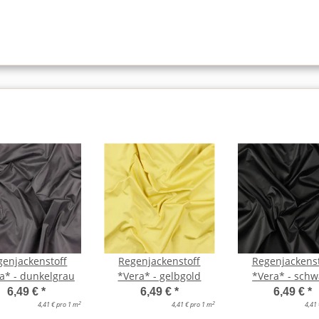
genjackenstoff
Regenjackenstoff
Regenjackenst
a* - dunkelgrau
*Vera* - gelbgold
*Vera* - schw
6,49 €
*
6,49 €
*
6,49 €
*
2
2
4,41 € pro 1 m
4,41 € pro 1 m
4,41