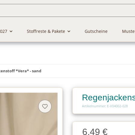
2027
Stoffreste & Pakete
Gutscheine
Muste
enstoff *Vera* - sand
Regenjackenst
Artikelnummer: E-V04002-028
Charge
6,49 €
Charge