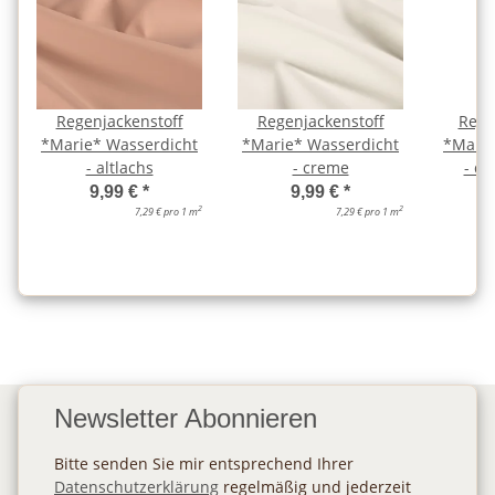
Regenjackenstoff
Regenjackenstoff
Rege
*Marie* Wasserdicht
*Marie* Wasserdicht
*Marie
- altlachs
- creme
- du
9,99 €
*
9,99 €
*
2
2
7,29 € pro 1 m
7,29 € pro 1 m
Newsletter Abonnieren
Bitte senden Sie mir entsprechend Ihrer
Datenschutzerklärung
regelmäßig und jederzeit