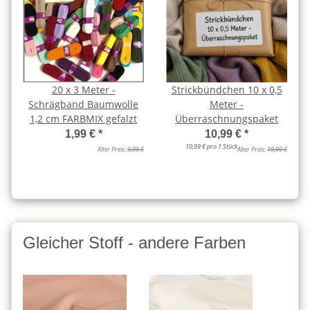
20 x 3 Meter -
Strickbündchen 10 x 0,5
Schrägband Baumwolle
Meter -
1,2 cm FARBMIX gefalzt
Überraschnungspaket
1,99 €
*
10,99 €
*
10,99 € pro 1 Stück
Alter Preis:
9,99 €
Alter Preis:
19,99 €
Gleicher Stoff - andere Farben