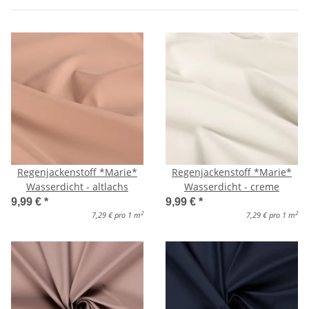
Regenjackenstoff *Marie*
Regenjackenstoff *Marie*
Wasserdicht - altlachs
Wasserdicht - creme
9,99 €
*
9,99 €
*
2
2
7,29 € pro 1 m
7,29 € pro 1 m