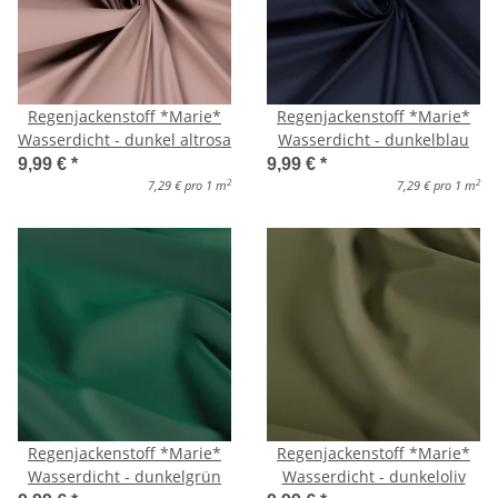
Regenjackenstoff *Marie*
Regenjackenstoff *Marie*
Wasserdicht - dunkel altrosa
Wasserdicht - dunkelblau
9,99 €
*
9,99 €
*
2
2
7,29 € pro 1 m
7,29 € pro 1 m
Regenjackenstoff *Marie*
Regenjackenstoff *Marie*
Wasserdicht - dunkelgrün
Wasserdicht - dunkeloliv