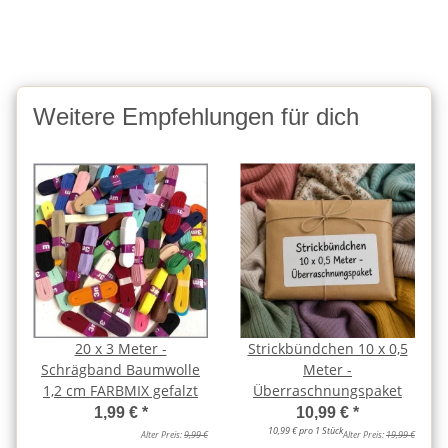
Weitere Empfehlungen für dich
20 x 3 Meter -
Strickbündchen 10 x 0,5
Schrägband Baumwolle
Meter -
1,2 cm FARBMIX gefalzt
Überraschnungspaket
1,99 €
*
10,99 €
*
10,99 € pro 1 Stück
Alter Preis:
9,99 €
Alter Preis:
19,99 €