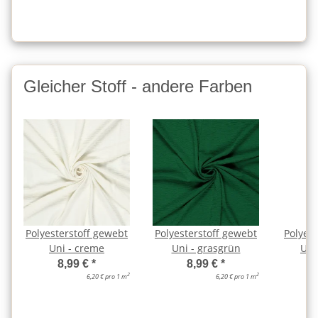
Gleicher Stoff - andere Farben
Polyesterstoff gewebt
Polyesterstoff gewebt
Polyest
Uni - creme
Uni - grasgrün
Uni
8,99 €
*
8,99 €
*
2
2
6,20 € pro 1 m
6,20 € pro 1 m