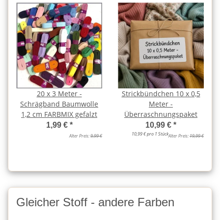
20 x 3 Meter -
Strickbündchen 10 x 0,5
Schrägband Baumwolle
Meter -
1,2 cm FARBMIX gefalzt
Überraschnungspaket
1,99 €
*
10,99 €
*
10,99 € pro 1 Stück
Alter Preis:
9,99 €
Alter Preis:
19,99 €
Gleicher Stoff - andere Farben