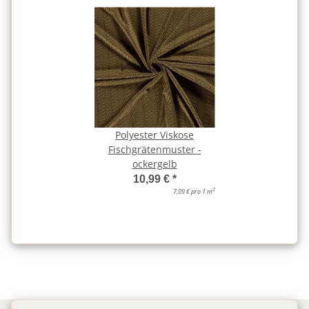
Polyester Viskose
Fischgrätenmuster -
ockergelb
10,99 €
*
2
7,09 € pro 1 m