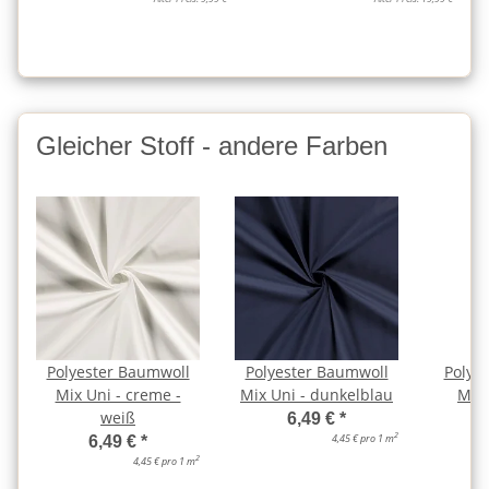
Gleicher Stoff - andere Farben
Polyester Baumwoll
Polyester Baumwoll
Polye
Mix Uni - creme -
Mix Uni - dunkelblau
Mix 
weiß
6,49 €
*
2
4,45 € pro 1 m
6,49 €
*
2
4,45 € pro 1 m