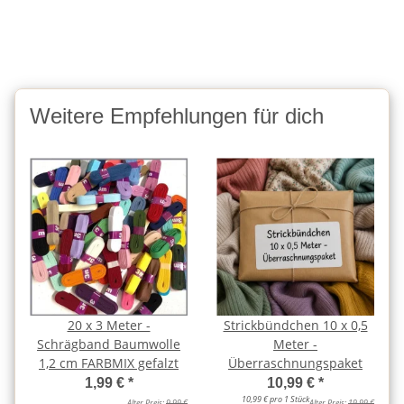
Weitere Empfehlungen für dich
20 x 3 Meter -
Strickbündchen 10 x 0,5
Schrägband Baumwolle
Meter -
1,2 cm FARBMIX gefalzt
Überraschnungspaket
1,99 €
*
10,99 €
*
10,99 € pro 1 Stück
Alter Preis:
9,99 €
Alter Preis:
19,99 €