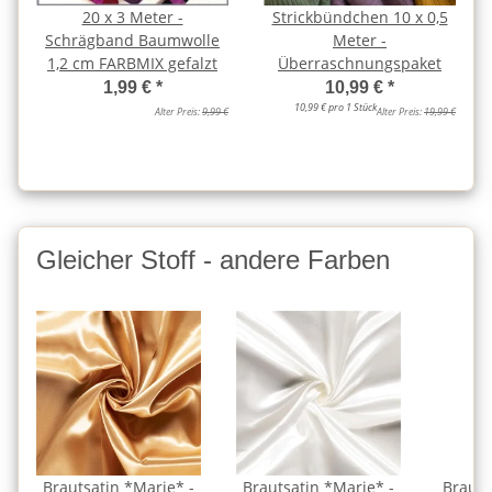
20 x 3 Meter -
Strickbündchen 10 x 0,5
Schrägband Baumwolle
Meter -
1,2 cm FARBMIX gefalzt
Überraschnungspaket
1,99 €
*
10,99 €
*
10,99 € pro 1 Stück
Alter Preis:
9,99 €
Alter Preis:
19,99 €
Gleicher Stoff - andere Farben
Brautsatin *Marie* -
Brautsatin *Marie* -
Brauts