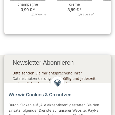
champagne
creme
d
3,99 €
*
3,99 €
*
2
2
2,75 € pro 1 m
2,75 € pro 1 m
Newsletter Abonnieren
Bitte senden Sie mir entsprechend Ihrer
Datenschutzerklärung
regelmäßig und jederzeit
widerruflich Informationen zu Ihrem
Produktsortiment per E-Mail zu.
Wie wir Cookies & Co nutzen
Abonnieren
Durch Klicken auf „Alle akzeptieren“ gestatten Sie den
Newsletter Abonnieren
Einsatz folgender Dienste auf unserer Website: PayPal