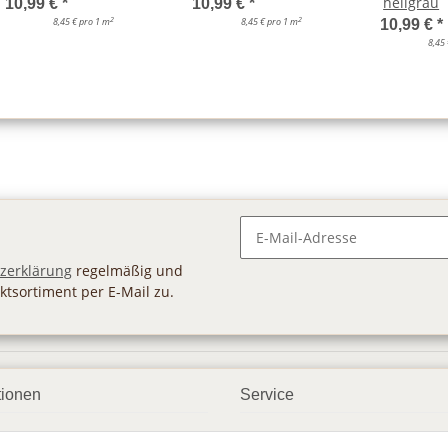
hellgrau
10,99 €
*
10,99 €
*
2
2
8,45 € pro 1 m
8,45 € pro 1 m
10,99 €
*
8,45
Newsletter Abonnieren
zerklärung
regelmäßig und
ktsortiment per E-Mail zu.
tionen
Service
ngsmöglichkeiten
Geschenkgutscheine