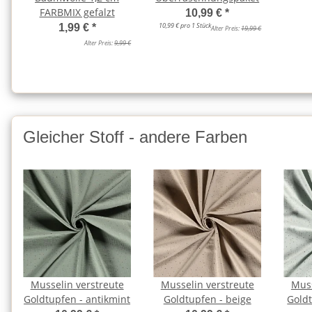
FARBMIX gefalzt
10,99 €
*
10,99 € pro 1 Stück
1,99 €
*
Alter Preis:
19,99 €
Alter Preis:
9,99 €
Gleicher Stoff - andere Farben
Musselin verstreute
Musselin verstreute
Muss
Goldtupfen - antikmint
Goldtupfen - beige
Goldt