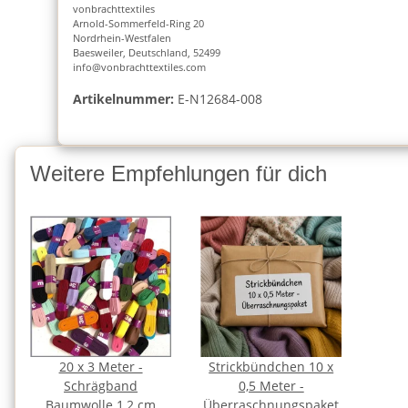
vonbrachttextiles
Arnold-Sommerfeld-Ring 20
Nordrhein-Westfalen
Baesweiler, Deutschland, 52499
info@vonbrachttextiles.com
Artikelnummer:
E-N12684-008
Weitere Empfehlungen für dich
20 x 3 Meter -
Strickbündchen 10 x
Schrägband
0,5 Meter -
Baumwolle 1,2 cm
Überraschnungspaket