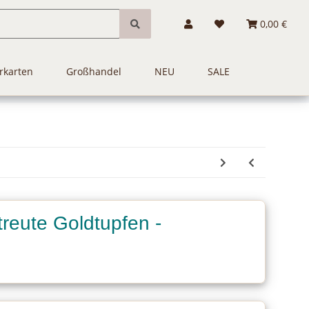
0,00 €
rkarten
Großhandel
NEU
SALE
treute Goldtupfen -