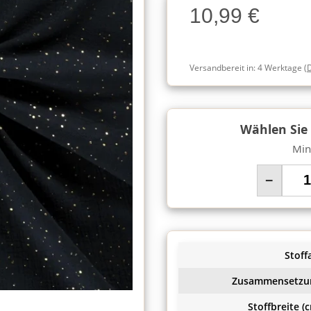
10,99 €
Charge
Versandbereit in:
4 Werktage
(
Wählen Sie
Min
−
Stoffa
Zusammensetzu
Stoffbreite (c