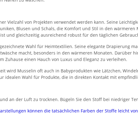
n einer Vielzahl von Projekten verwendet werden kann. Seine Leichti
, Tuniken, Blusen und Schals, die Komfort und Stil in den wärmeren
 ist und gleichzeitig ausreichend robust für den täglichen Gebrauc
gezeichnete Wahl für Heimtextilien. Seine elegante Drapierung ma
Bettwäsche macht, besonders in den wärmeren Monaten. Darüber hi
em Zuhause einen Hauch von Luxus und Eleganz zu verleihen.
eit wird Musselin oft auch in Babyprodukten wie Lätzchen, Winde
ur idealen Wahl für Produkte, die in direkten Kontakt mit empfind
nd an der Luft zu trocknen. Bügeln Sie den Stoff bei niedriger Te
darstellungen können die tatsächlichen Farben der Stoffe leicht v