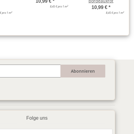
bordeauxrot
10,99 €
*
2
8,45 € pro 1 m
10,99 €
*
2
2
 € pro 1 m
8,45 € pro 1 m
Abonnieren
Folge uns
▶️ YouTube