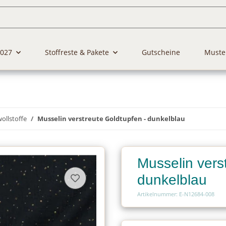
2027
Stoffreste & Pakete
Gutscheine
Muste
llstoffe
Musselin verstreute Goldtupfen - dunkelblau
Musselin vers
dunkelblau
Artikelnummer: E-N12684-008
Charge