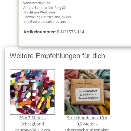
vonbrachttextiles
Arnold-Sommerfeld-Ring 20
Nordrhein-Westfalen
Baesweiler, Deutschland, 52499
info@vonbrachttextiles.com
Artikelnummer:
E-N21575-114
Weitere Empfehlungen für dich
20 x 3 Meter -
Strickbündchen 10 x
Schrägband
0,5 Meter -
Baumwolle 1,2 cm
Überraschnungspaket