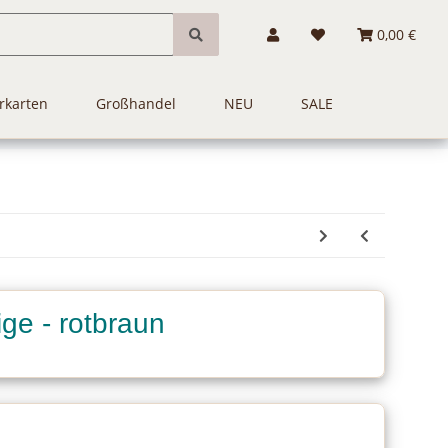
0,00 €
rkarten
Großhandel
NEU
SALE
ge - rotbraun