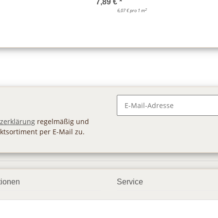
7,89 €
*
2
6,07 € pro 1 m
Newsletter Abonnieren
zerklärung
regelmäßig und
ktsortiment per E-Mail zu.
tionen
Service
ngsmöglichkeiten
Geschenkgutscheine