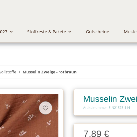
2027
Stoffreste & Pakete
Gutscheine
Muste
llstoffe
Musselin Zweige - rotbraun
Musselin Zwei
Artikelnummer: E-N21575-114
Charge
7,89 €
Charge