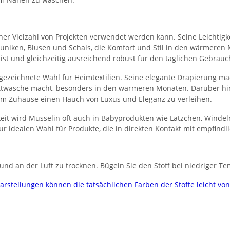
n einer Vielzahl von Projekten verwendet werden kann. Seine Leichti
, Tuniken, Blusen und Schals, die Komfort und Stil in den wärmeren
 ist und gleichzeitig ausreichend robust für den täglichen Gebrauc
gezeichnete Wahl für Heimtextilien. Seine elegante Drapierung ma
Bettwäsche macht, besonders in den wärmeren Monaten. Darüber hi
em Zuhause einen Hauch von Luxus und Eleganz zu verleihen.
eit wird Musselin oft auch in Babyprodukten wie Lätzchen, Winde
ur idealen Wahl für Produkte, die in direkten Kontakt mit empfind
nd an der Luft zu trocknen. Bügeln Sie den Stoff bei niedriger Te
darstellungen können die tatsächlichen Farben der Stoffe leicht v