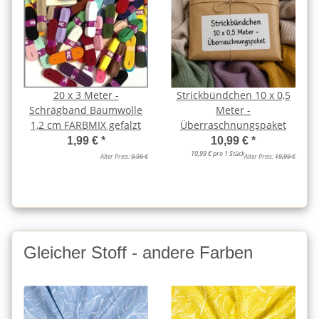
20 x 3 Meter -
Strickbündchen 10 x 0,5
Schrägband Baumwolle
Meter -
1,2 cm FARBMIX gefalzt
Überraschnungspaket
1,99 €
*
10,99 €
*
10,99 € pro 1 Stück
Alter Preis:
9,99 €
Alter Preis:
19,99 €
Gleicher Stoff - andere Farben