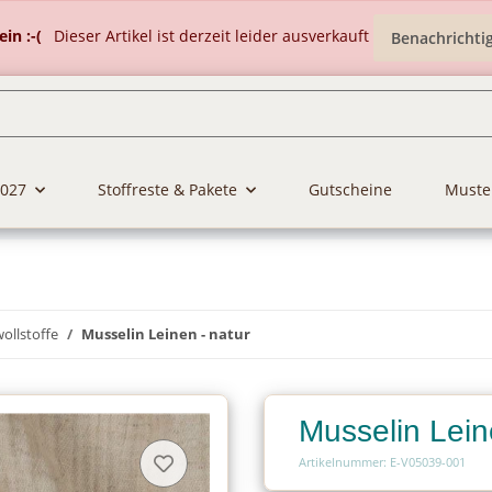
in :-(
Dieser Artikel ist derzeit leider ausverkauft
Benachrichti
2027
Stoffreste & Pakete
Gutscheine
Muste
llstoffe
Musselin Leinen - natur
Musselin Lein
Artikelnummer: E-V05039-001