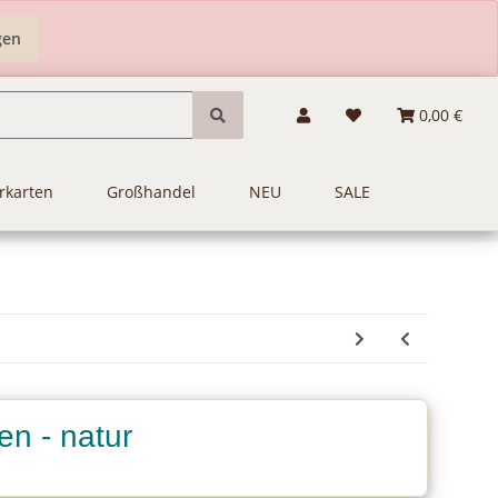
gen
0,00 €
rkarten
Großhandel
NEU
SALE
en - natur