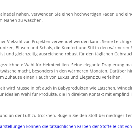
rsalnadel nähen. Verwenden Sie einen hochwertigen Faden und ein
dem Nähen zu waschen.
n einer Vielzahl von Projekten verwendet werden kann. Seine Leichti
, Tuniken, Blusen und Schals, die Komfort und Stil in den wärmeren
 ist und gleichzeitig ausreichend robust für den täglichen Gebrauc
gezeichnete Wahl für Heimtextilien. Seine elegante Drapierung ma
Bettwäsche macht, besonders in den wärmeren Monaten. Darüber hi
em Zuhause einen Hauch von Luxus und Eleganz zu verleihen.
eit wird Musselin oft auch in Babyprodukten wie Lätzchen, Winde
ur idealen Wahl für Produkte, die in direkten Kontakt mit empfind
nd an der Luft zu trocknen. Bügeln Sie den Stoff bei niedriger Te
darstellungen können die tatsächlichen Farben der Stoffe leicht v