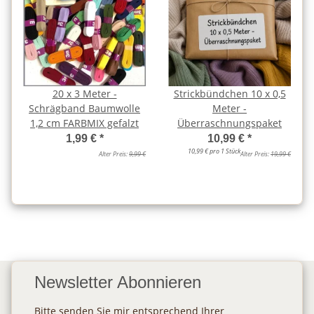
20 x 3 Meter -
Strickbündchen 10 x 0,5
Schrägband Baumwolle
Meter -
1,2 cm FARBMIX gefalzt
Überraschnungspaket
1,99 €
*
10,99 €
*
10,99 € pro 1 Stück
Alter Preis:
9,99 €
Alter Preis:
19,99 €
Newsletter Abonnieren
Bitte senden Sie mir entsprechend Ihrer