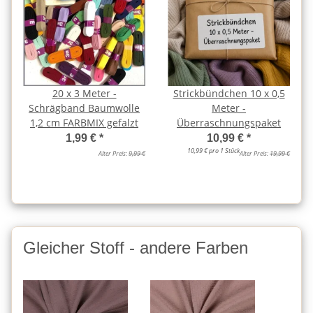
20 x 3 Meter -
Strickbündchen 10 x 0,5
Schrägband Baumwolle
Meter -
1,2 cm FARBMIX gefalzt
Überraschnungspaket
1,99 €
*
10,99 €
*
10,99 € pro 1 Stück
Alter Preis:
9,99 €
Alter Preis:
19,99 €
Gleicher Stoff - andere Farben