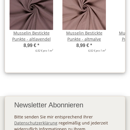
Musselin Bestickte
Musselin Bestickte
Musse
Punkte - altlavendel
Punkte - altmalve
Punk
8,99 €
*
8,99 €
*
2
2
6,92 € pro 1 m
6,92 € pro 1 m
Newsletter Abonnieren
Bitte senden Sie mir entsprechend Ihrer
Datenschutzerklärung
regelmäßig und jederzeit
widerruflich Informationen zu Ihrem