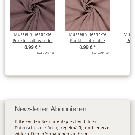
Musselin Bestickte
Musselin Bestickte
Musse
Punkte - altlavendel
Punkte - altmalve
Punk
8,99 €
*
8,99 €
*
2
2
6,92 € pro 1 m
6,92 € pro 1 m
Newsletter Abonnieren
Bitte senden Sie mir entsprechend Ihrer
Datenschutzerklärung
regelmäßig und jederzeit
widerruflich Informationen zu Ihrem