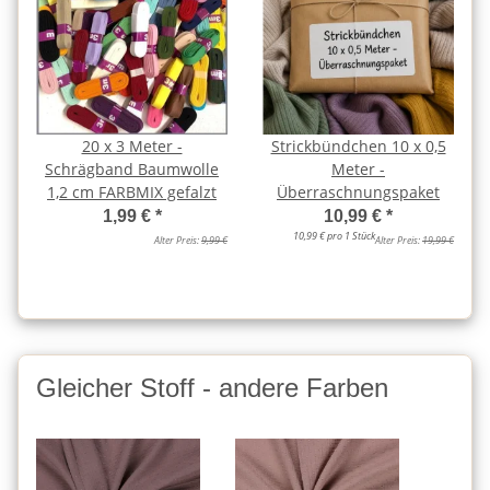
20 x 3 Meter -
Strickbündchen 10 x 0,5
Schrägband Baumwolle
Meter -
1,2 cm FARBMIX gefalzt
Überraschnungspaket
1,99 €
*
10,99 €
*
10,99 € pro 1 Stück
Alter Preis:
9,99 €
Alter Preis:
19,99 €
Gleicher Stoff - andere Farben