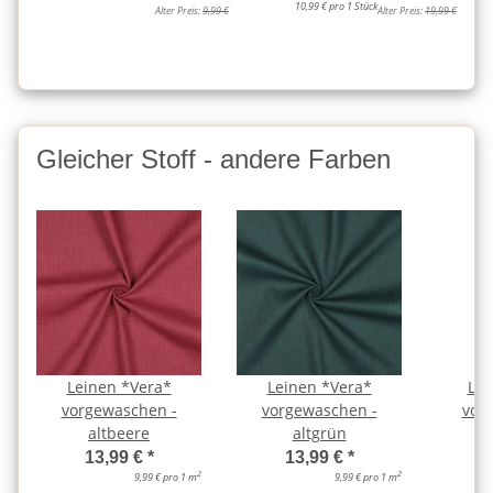
10,99 € pro 1 Stück
Alter Preis:
9,99 €
Alter Preis:
19,99 €
Gleicher Stoff - andere Farben
Leinen *Vera*
Leinen *Vera*
Lei
vorgewaschen -
vorgewaschen -
vor
altbeere
altgrün
13,99 €
*
13,99 €
*
2
2
9,99 € pro 1 m
9,99 € pro 1 m