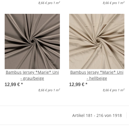
2
2
8,66 € pro 1 m
8,66 € pro 1 m
Bambus Jersey *Marie* Uni
Bambus Jersey *Marie* Uni
- grau/beige
- hellbeige
12,99 €
*
12,99 €
*
2
2
8,66 € pro 1 m
8,66 € pro 1 m
Artikel 181 - 216 von 1918