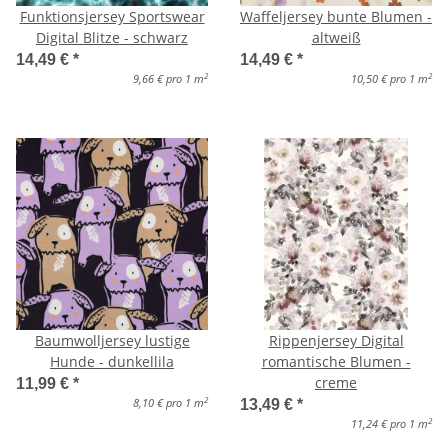
Funktionsjersey Sportswear
Waffeljersey bunte Blumen -
Digital Blitze - schwarz
altweiß
14,49 €
*
14,49 €
*
2
2
9,66 € pro 1 m
10,50 € pro 1 m
Baumwolljersey lustige
Rippenjersey Digital
Hunde - dunkellila
romantische Blumen -
creme
11,99 €
*
2
8,10 € pro 1 m
13,49 €
*
2
11,24 € pro 1 m