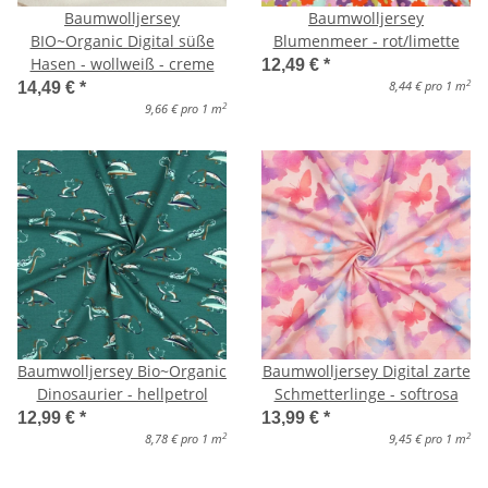
Baumwolljersey
Baumwolljersey
BIO~Organic Digital süße
Blumenmeer - rot/limette
Hasen - wollweiß - creme
12,49 €
*
2
8,44 € pro 1 m
14,49 €
*
2
9,66 € pro 1 m
Baumwolljersey Bio~Organic
Baumwolljersey Digital zarte
Dinosaurier - hellpetrol
Schmetterlinge - softrosa
12,99 €
*
13,99 €
*
2
2
8,78 € pro 1 m
9,45 € pro 1 m