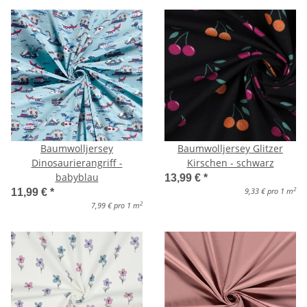
Baumwolljersey
Baumwolljersey Glitzer
Dinosaurierangriff -
Kirschen - schwarz
babyblau
13,99 €
*
2
9,33 € pro 1 m
11,99 €
*
2
7,99 € pro 1 m