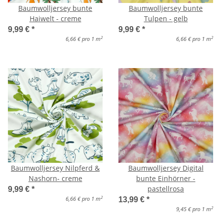
Baumwolljersey bunte
Baumwolljersey bunte
Haiwelt - creme
Tulpen - gelb
9,99 €
*
9,99 €
*
2
2
6,66 € pro 1 m
6,66 € pro 1 m
Baumwolljersey Nilpferd &
Baumwolljersey Digital
Nashorn- creme
bunte Einhörner -
pastellrosa
9,99 €
*
2
6,66 € pro 1 m
13,99 €
*
2
9,45 € pro 1 m