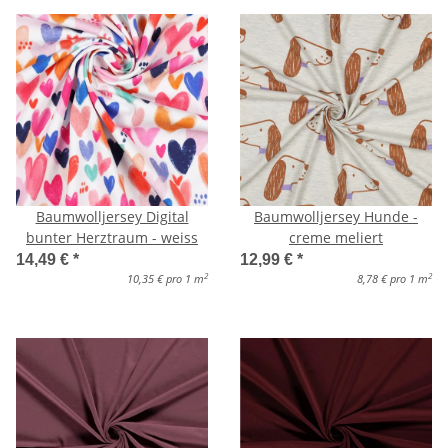
Baumwolljersey Digital
Baumwolljersey Hunde -
bunter Herztraum - weiss
creme meliert
14,49 €
*
12,99 €
*
2
2
10,35 € pro 1 m
8,78 € pro 1 m