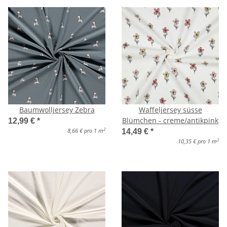
Baumwolljersey Zebra
Waffeljersey süsse
Blümchen - creme/antikpink
12,99 €
*
2
8,66 € pro 1 m
14,49 €
*
2
10,35 € pro 1 m