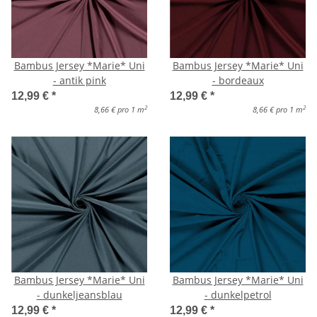
Bambus Jersey *Marie* Uni
Bambus Jersey *Marie* Uni
- antik pink
- bordeaux
12,99 €
*
12,99 €
*
2
2
8,66 € pro 1 m
8,66 € pro 1 m
Bambus Jersey *Marie* Uni
Bambus Jersey *Marie* Uni
- dunkeljeansblau
- dunkelpetrol
12,99 €
*
12,99 €
*