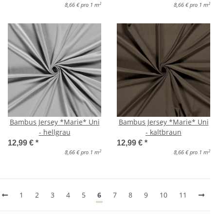
2
2
8,66 € pro 1 m
8,66 € pro 1 m
Bambus Jersey *Marie* Uni
Bambus Jersey *Marie* Uni
- hellgrau
- kaltbraun
12,99 €
*
12,99 €
*
2
2
8,66 € pro 1 m
8,66 € pro 1 m
1
2
3
4
5
6
7
8
9
10
11