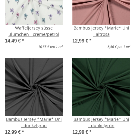
Waffeljersey süsse
Bambus Jersey *Marie* Uni
Blümchen - creme/petrol
- altrosa
14,49 €
*
12,99 €
*
2
2
10,35 € pro 1 m
8,66 € pro 1 m
Bambus Jersey *Marie* Uni
Bambus Jersey *Marie* Uni
- dunkelgrau
- dunkelgrün
12,99 €
*
12,99 €
*