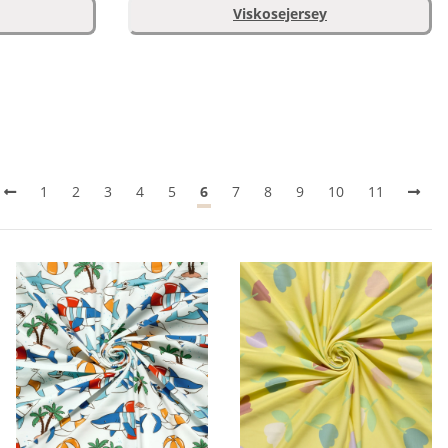
Viskosejersey
1
2
3
4
5
6
7
8
9
10
11