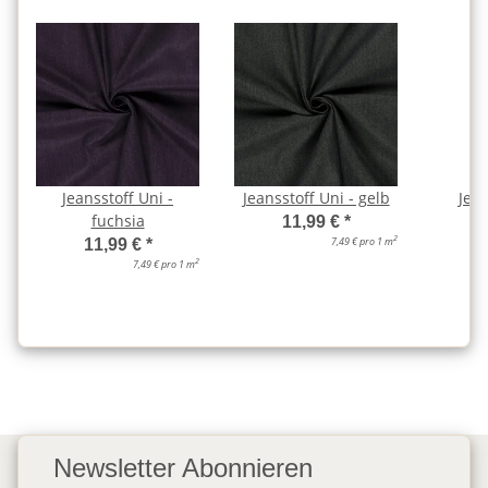
Jeansstoff Uni -
Jeansstoff Uni - gelb
Jean
fuchsia
11,99 €
*
2
7,49 € pro 1 m
11,99 €
*
2
7,49 € pro 1 m
Newsletter Abonnieren