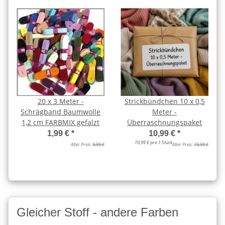
20 x 3 Meter -
Strickbündchen 10 x 0,5
Schrägband Baumwolle
Meter -
1,2 cm FARBMIX gefalzt
Überraschnungspaket
1,99 €
*
10,99 €
*
10,99 € pro 1 Stück
Alter Preis:
9,99 €
Alter Preis:
19,99 €
Gleicher Stoff - andere Farben