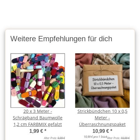
Weitere Empfehlungen für dich
20 x 3 Meter -
Strickbündchen 10 x 0,5
Schrägband Baumwolle
Meter -
1,2 cm FARBMIX gefalzt
Überraschnungspaket
1,99 €
*
10,99 €
*
10,99 € pro 1 Stück
Alter Preis:
9,99 €
Alter Preis:
19,99 €