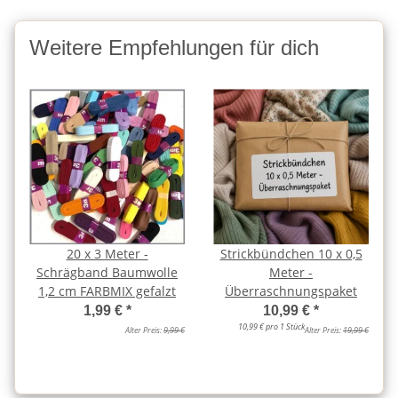
Weitere Empfehlungen für dich
20 x 3 Meter -
Strickbündchen 10 x 0,5
Schrägband Baumwolle
Meter -
1,2 cm FARBMIX gefalzt
Überraschnungspaket
1,99 €
*
10,99 €
*
10,99 € pro 1 Stück
Alter Preis:
9,99 €
Alter Preis:
19,99 €