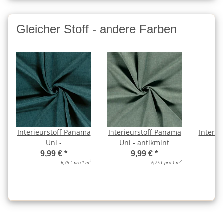
Gleicher Stoff - andere Farben
Interieurstoff Panama
Interieurstoff Panama
Interie
Uni -
Uni - antikmint
U
9,99 €
*
9,99 €
*
2
2
6,75 € pro 1 m
6,75 € pro 1 m