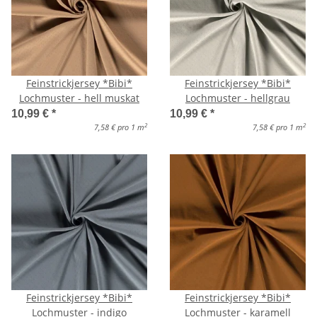
Feinstrickjersey *Bibi*
Feinstrickjersey *Bibi*
Lochmuster - hell muskat
Lochmuster - hellgrau
10,99 €
*
10,99 €
*
2
2
7,58 € pro 1 m
7,58 € pro 1 m
Feinstrickjersey *Bibi*
Feinstrickjersey *Bibi*
Lochmuster - indigo
Lochmuster - karamell