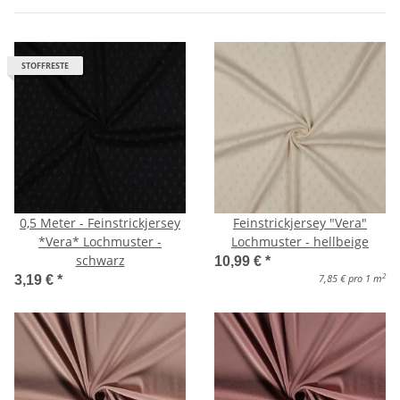
STOFFRESTE
0,5 Meter - Feinstrickjersey
Feinstrickjersey "Vera"
*Vera* Lochmuster -
Lochmuster - hellbeige
schwarz
10,99 €
*
2
7,85 € pro 1 m
3,19 €
*