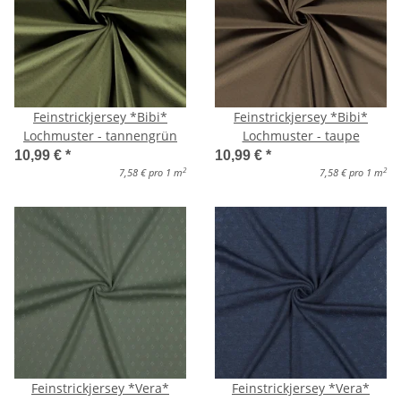
Feinstrickjersey *Bibi*
Feinstrickjersey *Bibi*
Lochmuster - tannengrün
Lochmuster - taupe
10,99 €
*
10,99 €
*
2
2
7,58 € pro 1 m
7,58 € pro 1 m
Feinstrickjersey *Vera*
Feinstrickjersey *Vera*