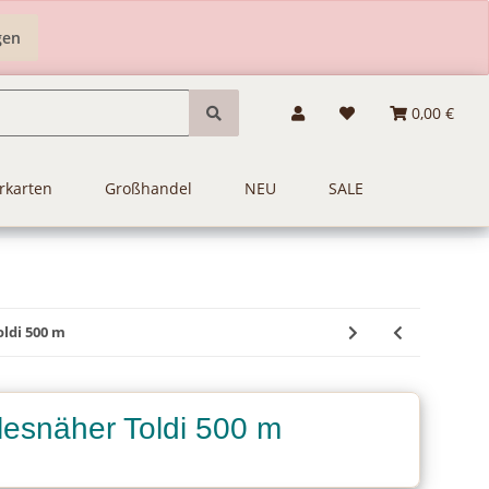
gen
0,00 €
rkarten
Großhandel
NEU
SALE
ldi 500 m
lesnäher Toldi 500 m