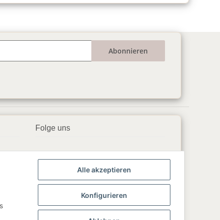
Abonnieren
Folge uns
▶️ YouTube
Alle akzeptieren
📘 Facebook
📸 Instagram
Konfigurieren
s
🎵 TikTok