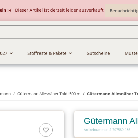
in :-(
Dieser Artikel ist derzeit leider ausverkauft
Benachrichti
2027
Stoffreste & Pakete
Gutscheine
Muste
rmann
Gütermann Allesnäher Toldi 500 m
Gütermann Allesnäher To
Gütermann Al
Artikelnummer: S-707589-186