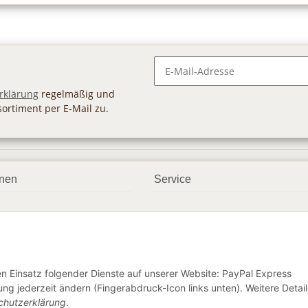
Newsletter Abonnieren
rklärung
regelmäßig und
sortiment per E-Mail zu.
onen
Service
smöglichkeiten
Geschenkgutscheine
dbedingungen
Großhandel
ter
den Einsatz folgender Dienste auf unserer Website: PayPal Express
ng jederzeit ändern (Fingerabdruck-Icon links unten). Weitere Detail
chutzerklärung
.