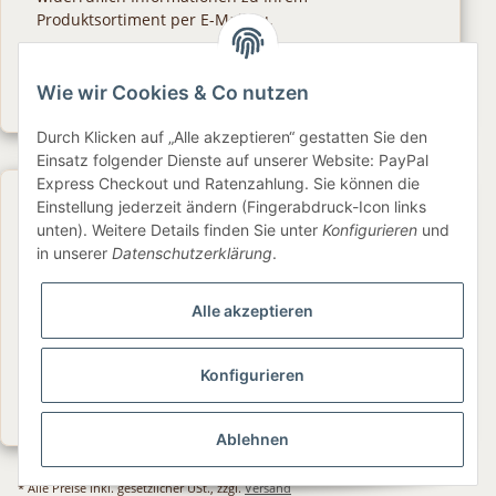
Produktsortiment per E-Mail zu.
Abonnieren
Wie wir Cookies & Co nutzen
Newsletter Abonnieren
Durch Klicken auf „Alle akzeptieren“ gestatten Sie den
Einsatz folgender Dienste auf unserer Website: PayPal
Express Checkout und Ratenzahlung. Sie können die
Gesetzliche Informationen
Einstellung jederzeit ändern (Fingerabdruck-Icon links
unten). Weitere Details finden Sie unter
Konfigurieren
und
in unserer
Datenschutzerklärung
.
Informationen
Alle akzeptieren
Service
Konfigurieren
Folge uns
Ablehnen
* Alle Preise inkl. gesetzlicher USt., zzgl.
Versand