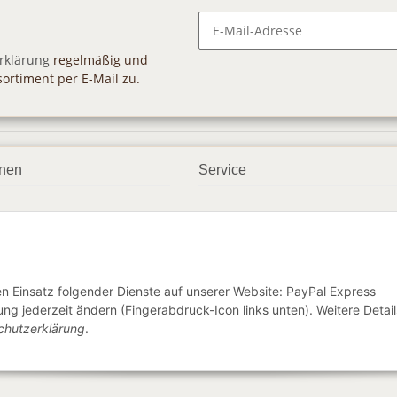
Newsletter Abonnieren
rklärung
regelmäßig und
sortiment per E-Mail zu.
onen
Service
smöglichkeiten
Geschenkgutscheine
dbedingungen
Großhandel
ter
den Einsatz folgender Dienste auf unserer Website: PayPal Express
ng jederzeit ändern (Fingerabdruck-Icon links unten). Weitere Detail
chutzerklärung
.