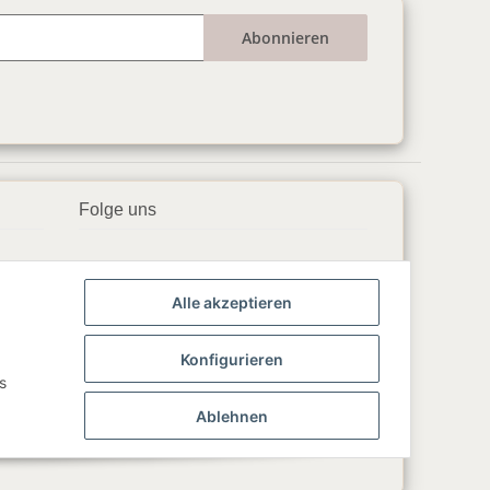
Abonnieren
Folge uns
▶️ YouTube
Alle akzeptieren
📘 Facebook
📸 Instagram
Konfigurieren
s
🎵 TikTok
Ablehnen
💬 WhatsApp