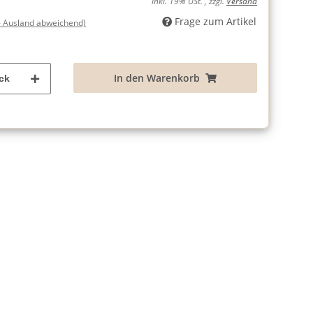
inkl. 19% USt. , zzgl.
Versand
Frage zum Artikel
- Ausland abweichend)
In den Warenkorb
ck