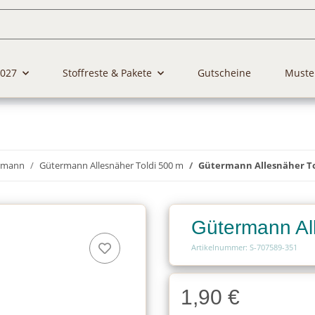
2027
Stoffreste & Pakete
Gutscheine
Muste
rmann
Gütermann Allesnäher Toldi 500 m
Gütermann Allesnäher To
Gütermann Al
Artikelnummer: S-707589-351
1,90 €