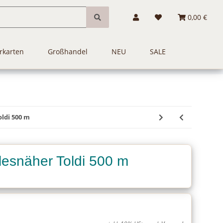
0,00 €
rkarten
Großhandel
NEU
SALE
ldi 500 m
lesnäher Toldi 500 m