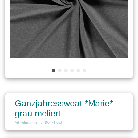
Ganzjahressweat *Marie*
grau meliert
Artikelnummer: E-N05471-063