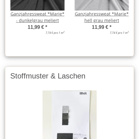
Ganzjahressweat *Marie*
Ganzjahressweat *Marie*
- dunkelgrau meliert
hell grau meliert
11,99 €
*
11,99 €
*
2
2
7,74 € pro 1 m
7,74 € pro 1 m
Stoffmuster & Laschen