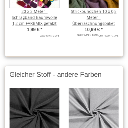
20 x 3 Meter -
Strickbündchen 10 x 0,5
Schrägband Baumwolle
Meter -
1,2 cm FARBMIX gefalzt
Überraschnungspaket
1,99 €
*
10,99 €
*
10,99 € pro 1 Stück
Alter Preis:
9,99 €
Alter Preis:
19,99 €
Gleicher Stoff - andere Farben