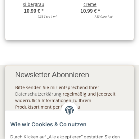
silbergrau
creme
d
10,99 €
*
10,99 €
*
2
2
7,33 € pro 1 m
7,33 € pro 1 m
Newsletter Abonnieren
Bitte senden Sie mir entsprechend Ihrer
Datenschutzerklärung
regelmäßig und jederzeit
widerruflich Informationen zu Ihrem
Produktsortiment per E-Mail zu.
Abonnieren
Wie wir Cookies & Co nutzen
Newsletter Abonnieren
Durch Klicken auf „Alle akzeptieren“ gestatten Sie den