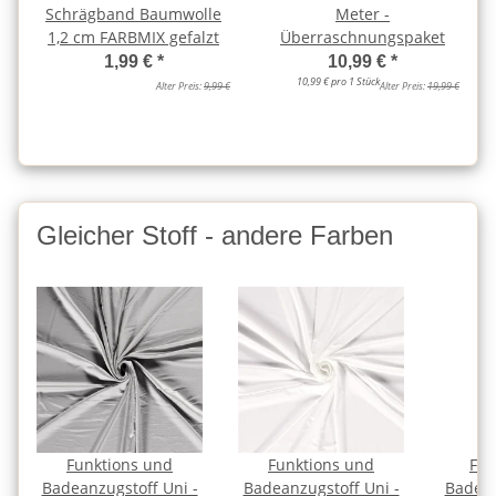
Schrägband Baumwolle
Meter -
1,2 cm FARBMIX gefalzt
Überraschnungspaket
1,99 €
*
10,99 €
*
10,99 € pro 1 Stück
Alter Preis:
9,99 €
Alter Preis:
19,99 €
Gleicher Stoff - andere Farben
Funktions und
Funktions und
Fun
Badeanzugstoff Uni -
Badeanzugstoff Uni -
Badean