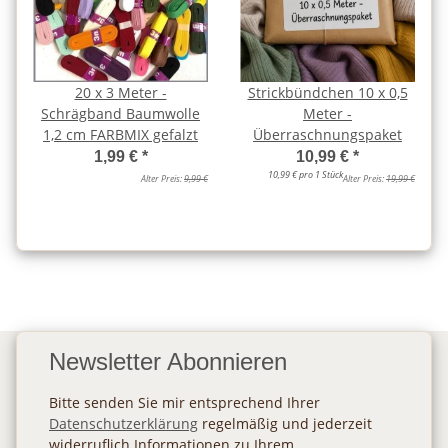
20 x 3 Meter -
Strickbündchen 10 x 0,5
Schrägband Baumwolle
Meter -
1,2 cm FARBMIX gefalzt
Überraschnungspaket
1,99 €
*
10,99 €
*
10,99 € pro 1 Stück
Alter Preis:
9,99 €
Alter Preis:
19,99 €
Newsletter Abonnieren
Bitte senden Sie mir entsprechend Ihrer
Datenschutzerklärung
regelmäßig und jederzeit
widerruflich Informationen zu Ihrem