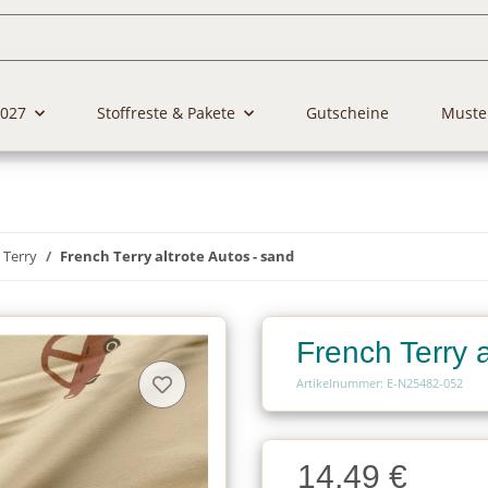
2027
Stoffreste & Pakete
Gutscheine
Muste
 Terry
French Terry altrote Autos - sand
French Terry a
Artikelnummer: E-N25482-052
Charge
14,49 €
Charge