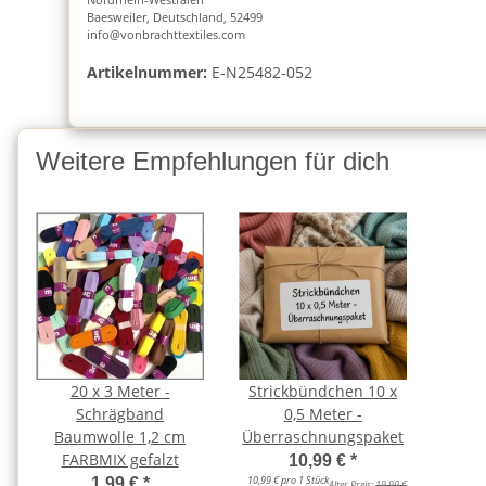
Baesweiler, Deutschland, 52499
info@vonbrachttextiles.com
Artikelnummer:
E-N25482-052
Weitere Empfehlungen für dich
20 x 3 Meter -
Strickbündchen 10 x
Schrägband
0,5 Meter -
Baumwolle 1,2 cm
Überraschnungspaket
FARBMIX gefalzt
10,99 €
*
10,99 € pro 1 Stück
1,99 €
*
Alter Preis:
19,99 €