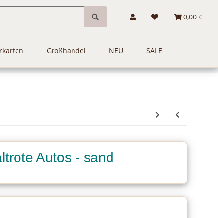
0,00 €
rkarten
Großhandel
NEU
SALE
ltrote Autos - sand