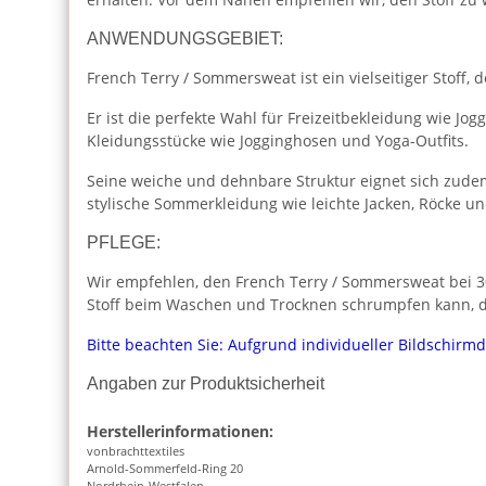
ANWENDUNGSGEBIET:
French Terry / Sommersweat ist ein vielseitiger Stoff
Er ist die perfekte Wahl für Freizeitbekleidung wie J
Kleidungsstücke wie Jogginghosen und Yoga-Outfits.
Seine weiche und dehnbare Struktur eignet sich zudem
stylische Sommerkleidung wie leichte Jacken, Röcke u
PFLEGE:
Wir empfehlen, den French Terry / Sommersweat bei 30
Stoff beim Waschen und Trocknen schrumpfen kann, da
Bitte beachten Sie: Aufgrund individueller Bildschirm
Angaben zur Produktsicherheit
Herstellerinformationen:
vonbrachttextiles
Arnold-Sommerfeld-Ring 20
Nordrhein-Westfalen